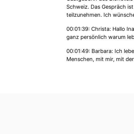
Schweiz. Das Gespräch ist
teilzunehmen. Ich wünsche 
00:01:39: Christa: Hallo 
ganz persönlich warum lebt
00:01:49: Barbara: Ich leb
Menschen, mit mir, mit der 
andere kennenlernen kann
irgendwo ein stärkeres Ge
00:02:14: Christa: Danke.
00:02:15: Ina: Und ja, das 
Menschen. Und ich glaube,
Menschsein ist. Also klar 
Und das in einer Klarheit