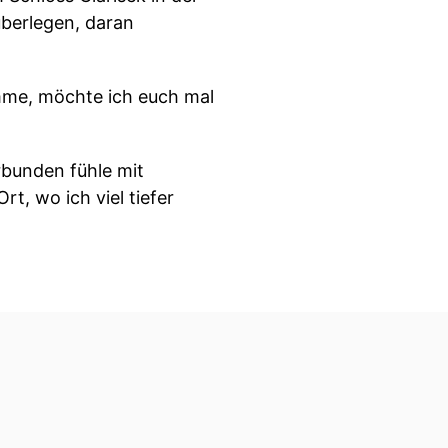
überlegen, daran
omme, möchte ich euch mal
rbunden fühle mit
rt, wo ich viel tiefer
kann. Also ich habe
le mich einfach wohl unter
 begrenzte Vorstellung von
eren Menschen abhängig.
inschaft gemeinsam zu