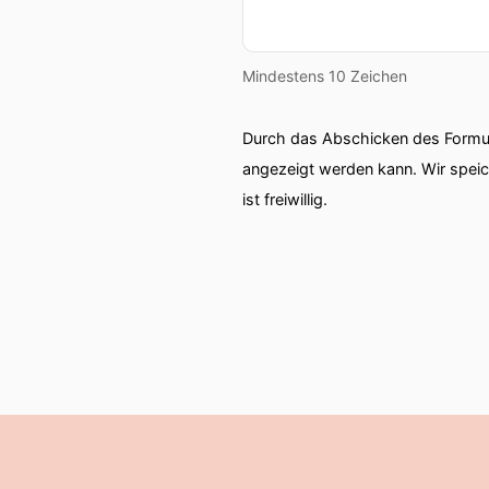
Forum heisst für mich eben
auskenne und werde dann v
denke ich da, was fühle ic
Mindestens 10 Zeichen
entsteht. Wir haben eben 
auch geliebt werden oder s
Durch das Abschicken des Formul
bewegt, dann entsteht ein 
angezeigt werden kann. Wir spei
Liebesgefühl, aber es ents
ist freiwillig.
ergänzen vom Forum ist für
der Mitte bei den anderen
so das Gold vom Forum, da
anderen höre. Was macht d
00:06:01: Barbara: Für mic
austreten können aus best
oder über die anderen. Und
authentisch auch tiefere
ich fühle. Was will vielle