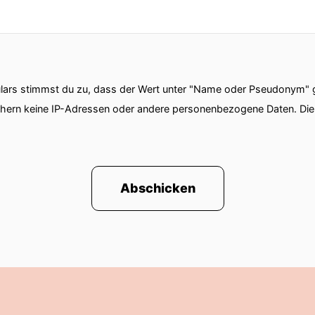
 auch, ich komme dann an Stellen, wo ich mich vielle
on einer Begleitung unterstützt, auch da tiefer hin
h da. Und es ist wirklich eine starke Kraft von Verbun
in unseren ersten Gemeinschaftsjahren so stark formu
ehen ist lieben. Wenn ich jemanden wirklich tiefer se
ars stimmst du zu, dass der Wert unter "Name oder Pseudonym" ge
Liebesgefühl, vielleicht sogar ein unpersönliches ode
chern keine IP-Adressen oder andere personenbezogene Daten. D
teht eine eben starke Verbindung und eine grosse Kra
 mich eben, dass wir dann auch erfahren dürfen, was
 Menschen ausgelöst. Also wir bekommen Spiegel. Und 
ss es nicht nur darum geht, dass ich mich mitteile, 
Abschicken
as mit euch? Was möchtet ihr mir sozusagen zurück
h ist das Forum ein Raum von Präsenz. Also das ist d
immten Konzepten, Bildern, vielleicht vorgefertigte
 wo es darum geht, in dieser Mitte, die Ina gerade b
 Schichten wahrnehmen zu können, von dem, was ich
icht mein Körper dazu sagen? Welche andere Ebenen ka