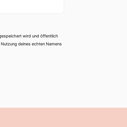
icht noch gar nicht so gut
zuspüren, zu schauen, was
denheit, die dadurch
liert, gesehen werden ist
he, was ihn innerlich
speichert wird und öffentlich
r ein halbpersönliches
ie Nutzung deines echten Namens
ft, die, das mag ich noch
 hat jetzt mein Teilen in
das ist für mich wirklich
sondern auch von den
 sagen, zurückfüttern?
er Raum, wo wir ein Stück
n Gedanken über uns selber
eschrieben hat, ganz
 denke, auch zu dem, was
nn ich, wenn ich ganz die