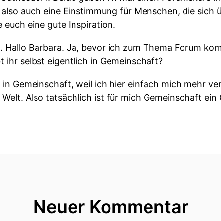
 also auch eine Einstimmung für Menschen, die sich 
euch eine gute Inspiration.
Ina. Hallo Barbara. Ja, bevor ich zum Thema Forum k
 ihr selbst eigentlich in Gemeinschaft?
e in Gemeinschaft, weil ich hier einfach mich mehr ve
Welt. Also tatsächlich ist für mich Gemeinschaft ein O
 und dann über die anderen auch mich kennenlernen 
fühl von Verbundenheit.
Wort Verbundenheit greife ich gleich mal auf. Ich füh
 dass der Gedanke von Individuum einfach eine sehr
bin ich ein Individuum, aber ich bin zutiefst von and
Neuer Kommentar
 und Schönheit und Verbundenheit zu leben, in Geme