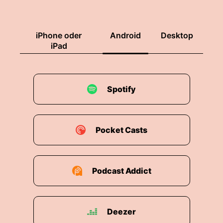
mit Menschen ins Gespräch kamst.
00:02:34: Christa Ja, darüber möchte ich gerne
iPhone oder
Android
Desktop
sprechen.
iPad
00:02:36: Christa Das war richtig spannend,
deine Beschreibung deiner eigenen Reise und
die Parallele auch zu orwell, wie er an diesem
Spotify
Buch, was wir alle kennen, wie er in diesem Buch
geschrieben hat auf der Insel Jura, in einer
unglaublich schwierigen persönlichen Situation
Pocket Casts
und sehr, sehr spannend zu lesen.
00:03:00: Christa Und da habe ich natürlich die
Frage, Nicolas, was verbindet dich mit George
Podcast Addict
Orwell?
00:03:05: Christa Wie kommst du auf George
Deezer
Owell?