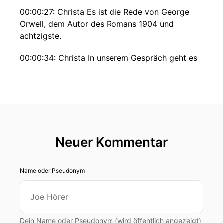
00:00:27: Christa Es ist die Rede von George
Orwell, dem Autor des Romans 1904 und
achtzigste.
00:00:34: Christa In unserem Gespräch geht es
um die Einsamkeit des Schriftstellers, wie viel
ein Roman über seinen Autor aussagt, darüber,
was heute die Aufgabe eines Schriftstellers ist
und wo Corona auch etwas Gutes bewirkt hat.
00:00:50: Christa Nicolas Lindh ist Autor unter
anderem vom Zeitpunkt sowie vieler kleiner und
Neuer Kommentar
großer Geschichten über das Leben, die Liebe
und die Welt.
Name oder Pseudonym
00:01:02: Christa Gute Inspiration.
00:01:18: Christa Ich begrüße ganz herzlich
Nicolas Lindt.
Dein Name oder Pseudonym (wird öffentlich angezeigt)