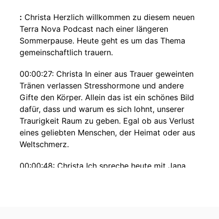
:
Christa Herzlich willkommen zu diesem neuen
Terra Nova Podcast nach einer längeren
Sommerpause. Heute geht es um das Thema
gemeinschaftlich trauern.
00:00:27: Christa In einer aus Trauer geweinten
Tränen verlassen Stresshormone und andere
Gifte den Körper. Allein das ist ein schönes Bild
dafür, dass und warum es sich lohnt, unserer
Traurigkeit Raum zu geben. Egal ob aus Verlust
eines geliebten Menschen, der Heimat oder aus
Weltschmerz.
00:00:48: Christa Ich spreche heute mit Jana
Schneewitter. Sie ist Trauermentorin, Künstlerin
und Zweitausendein und soziale Aktivistin und
leitet unter anderem Trauerfeuer. Trauerfeuer
sind Rituale für gemeinschaftliches Trauern. Ich