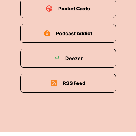
Heimat, Liebesbeziehungen, bin ich irgendwann
Pocket Casts
halt auch an einen Punkt gekommen, wo ich
einfach so richtig was gesucht habe, was es
nicht gab für mich damals.
Podcast Addict
00:03:37: Janna Und rückblickend war das so
was wie ein Trauerritual.
Deezer
00:03:41: Janna Also einfach, wo man
gemeinschaftlich über all das trauert, was man
auch in seinem Leben so an Verlusten hinter sich
RSS Feed
hat.
00:03:49: Janna Aber vor allen Dingen war es
bei mir damals auch ganz stark verbunden mit
dem Verlust von Hoffnung und Vision.
00:03:56: Janna Und das stand dann im
unmittelbaren Zusammenhang mit einem Projekt